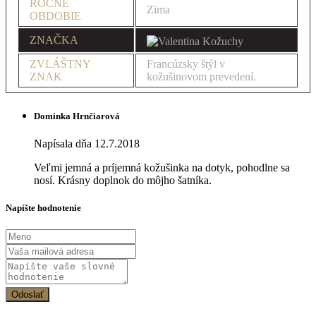
ROČNÉ
Zima
OBDOBIE
ZNAČKA
ZVLÁŠTNY
Francúzsky štýl v
ZNAK
kožušinovom prevedení.
Dominka Hrnčiarová
Napísala dňa 12.7.2018
Veľmi jemná a príjemná kožušinka na dotyk, pohodlne sa
nosí. Krásny doplnok do môjho šatníka.
Napíšte hodnotenie
Odoslať