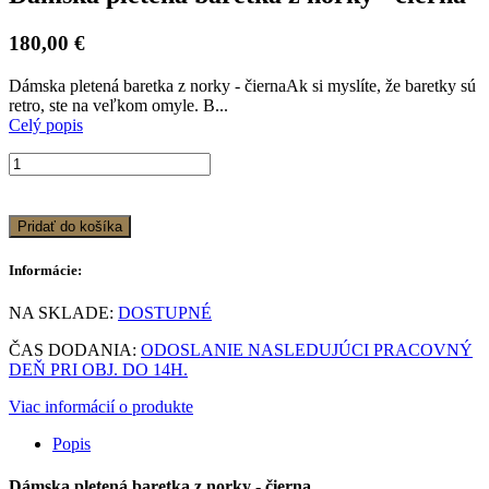
180,00 €
Dámska pletená baretka z norky - čiernaAk si myslíte, že baretky sú
retro, ste na veľkom omyle. B...
Celý popis
Pridať do košíka
Informácie:
NA SKLADE:
DOSTUPNÉ
ČAS DODANIA:
ODOSLANIE NASLEDUJÚCI PRACOVNÝ
DEŇ PRI OBJ. DO 14H.
Viac informácií o produkte
Popis
Dámska pletená baretka z norky - čierna