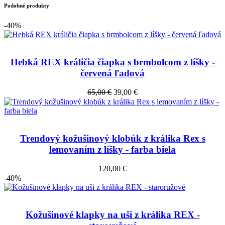
Podobné produkty
-40%
Hebká REX králičia čiapka s brmbolcom z líšky -
červená ľadová
65,00 €
39,00 €
Trendový kožušinový klobúk z králika Rex s
lemovaním z líšky - farba biela
120,00 €
-40%
Kožušinové klapky na uši z králika REX -