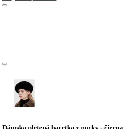
Dámska pletená baretka z norky - čierna