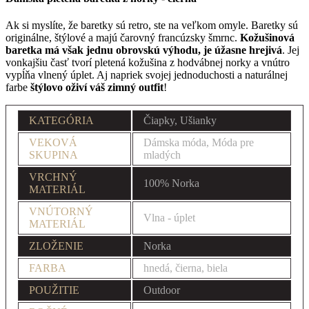
Ak si myslíte, že baretky sú retro, ste na veľkom omyle. Baretky sú
originálne, štýlové a majú čarovný francúzsky šmrnc.
Kožušinová
baretka má však jednu obrovskú výhodu, je úžasne hrejivá
. Jej
vonkajšiu časť tvorí pletená kožušina z hodvábnej norky a vnútro
vypĺňa vlnený úplet. Aj napriek svojej jednoduchosti a naturálnej
farbe
štýlovo oživí váš zimný outfit
!
KATEGÓRIA
Čiapky, Ušianky
VEKOVÁ
Dámska móda, Móda pre
SKUPINA
mladých
VRCHNÝ
100% Norka
MATERIÁL
VNÚTORNÝ
Vlna - úplet
MATERIÁL
ZLOŽENIE
Norka
FARBA
hnedá, čierna, biela
POUŽITIE
Outdoor