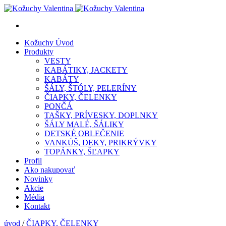
Kožuchy
Úvod
Produkty
VESTY
KABÁTIKY, JACKETY
KABÁTY
ŠÁLY, ŠTÓLY, PELERÍNY
ČIAPKY, ČELENKY
PONČÁ
TAŠKY, PRÍVESKY, DOPLNKY
ŠÁLY MALÉ, ŠÁLIKY
DETSKÉ OBLEČENIE
VANKÚŠ, DEKY, PRIKRÝVKY
TOPÁNKY, ŠĽAPKY
Profil
Ako nakupovať
Novinky
Akcie
Média
Kontakt
úvod
/
ČIAPKY, ČELENKY