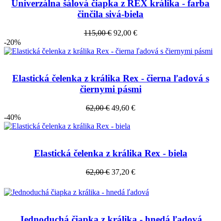
Univerzálna šálová čiapka z REX králika - farba
činčila sivá-biela
115,00 €
92,00 €
-20%
Elastická čelenka z králika Rex - čierna ľadová s
čiernymi pásmi
62,00 €
49,60 €
-40%
Elastická čelenka z králika Rex - biela
62,00 €
37,20 €
Jednoduchá čiapka z králika - hnedá ľadová