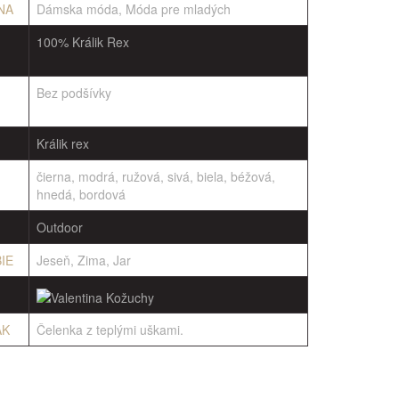
NA
Dámska móda, Móda pre mladých
100% Králik Rex
Bez podšívky
Králik rex
čierna, modrá, ružová, sivá, biela, béžová,
hnedá, bordová
Outdoor
IE
Jeseň, Zima, Jar
AK
Čelenka z teplými uškami.