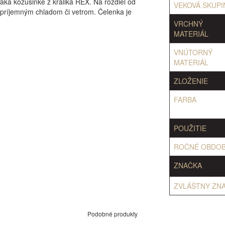
aka kožušinke z králika REX. Na rozdiel od
VEKOVÁ SKUPI
nepríjemným chladom či vetrom. Čelenka je
VRCHNÝ
MATERIÁL
VNÚTORNÝ
MATERIÁL
ZLOŽENIE
FARBA
POUŽITIE
ROČNÉ OBDOB
ZNAČKA
ZVLÁŠTNY ZN
Podobné produkty