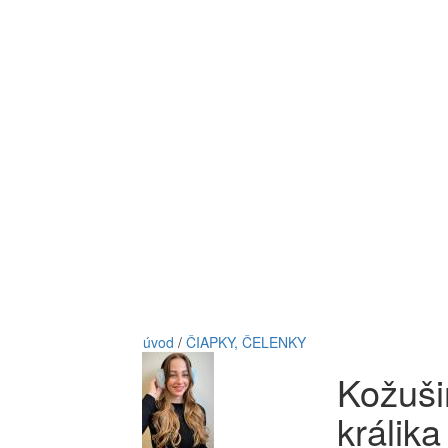
úvod
/
ČIAPKY, ČELENKY
Kožuši
králik