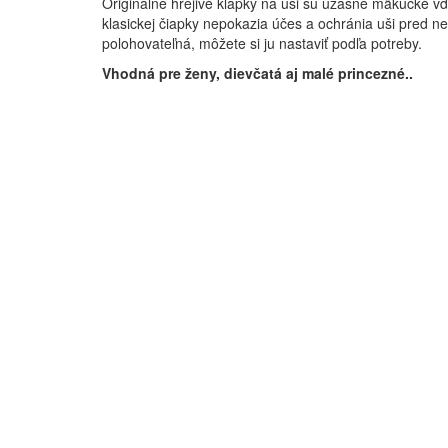
Originálne hrejivé klapky na uši sú úžasne mäkučké vď
klasickej čiapky nepokazia účes a ochránia uši pred 
polohovateľná, môžete si ju nastaviť podľa potreby.
Vhodná pre ženy, dievčatá aj malé princezné..