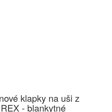
nové klapky na uši z
a REX - blankytné