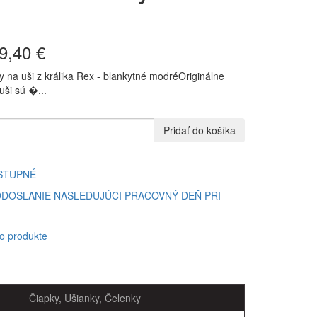
9,40 €
 na uši z králika Rex - blankytné modréOriginálne
uši sú �...
Pridať do košíka
STUPNÉ
DOSLANIE NASLEDUJÚCI PRACOVNÝ DEŇ PRI
 o produkte
Čiapky, Ušianky, Čelenky