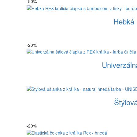
-50%
Hebká R
-20%
Univerzálna
Štýlová
-20%