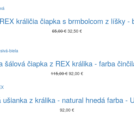
EX králičia čiapka s brmbolcom z líšky -
65,00 €
32,50 €
 šálová čiapka z REX králika - farba činčil
115,00 €
92,00 €
 ušianka z králika - natural hnedá farba 
92,00 €