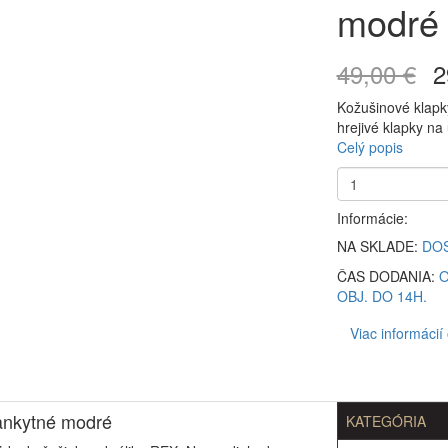
modré
49,00 €
2
Kožušinové klapky
hrejivé klapky na 
Celý popis
Informácie:
NA SKLADE:
DO
ČAS DODANIA:
O
OBJ. DO 14H.
Viac informácií
lankytné modré
KATEGÓRIA