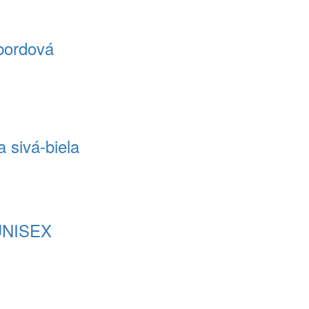
 bordová
a sivá-biela
- UNISEX