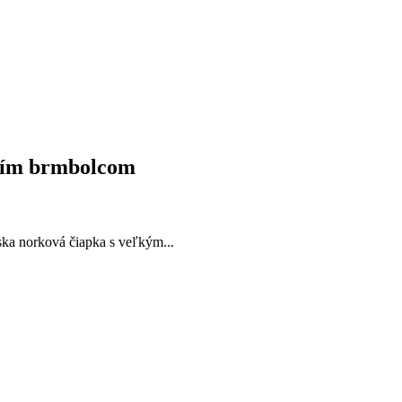
íščím brmbolcom
ska norková čiapka s veľkým...