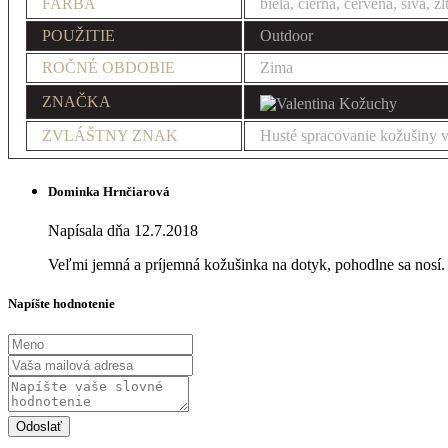
FARBA
biela, čierna, červená, sivá, ž
POUŽITIE
Outdoor
ROČNÉ OBDOBIE
Zima
ZNAČKA
ZVLÁŠTNY ZNAK
Husté spracovanie kožušiny 
Dominka Hrnčiarová
Napísala dňa 12.7.2018
Veľmi jemná a príjemná kožušinka na dotyk, pohodlne sa nosí.
Napíšte hodnotenie
Odoslať