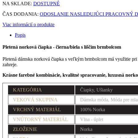
NA SKLADE:
DOSTUPNÉ
ČAS DODANIA:
ODOSLANIE NASLEDUJÚCI PRACOVNÝ DEŇ
Viac informácií o produkte
Popis
Pletená norková čiapka - čierna/biela s líščím brmbolcom
Pletená dámska norková čiapka s veľkým brmbolcom má využitie pri zim
zahreje.
Krásne farebné kombinácie, kvalitné spracovanie, luxusná nork
KATEGÓRIA
Čiapky, Ušianky
VEKOVÁ SKUPINA
Dámska móda, Móda pre mla
VRCHNÝ MATERIÁL
100% Norka
VNÚTORNÝ MATERIÁL
Vlna - úplet
ZLOŽENIE
Norka