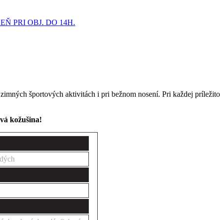
 PRI OBJ. DO 14H.
ných športových aktivitách i pri bežnom nosení. Pri každej príležitos
ová kožušina!
dých