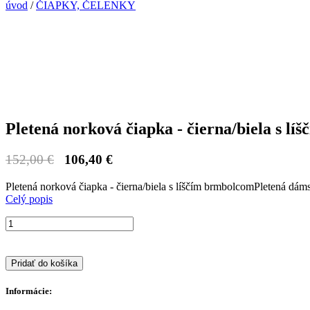
úvod
/
ČIAPKY, ČELENKY
Pletená norková čiapka - čierna/biela s l
152,00 €
106,40 €
Pletená norková čiapka - čierna/biela s líščím brmbolcomPletená dám
Celý popis
Pridať do košíka
Informácie: