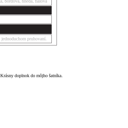
ltá, bordová, hnedá, fialová
v jednoduchom pruhovaní.
 Krásny doplnok do môjho šatníka.