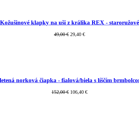
Kožušinové klapky na uši z králika REX - staroružové
49,00 €
29,40 €
letená norková čiapka - fialová/biela s líščím brmbolc
152,00 €
106,40 €