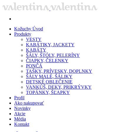
Kožuchy
Úvod
Produkty
VESTY
KABÁTIKY, JACKETY
KABÁTY
ŠÁLY, ŠTÓLY, PELERÍNY
ČIAPKY, ČELENKY
PONČÁ
TAŠKY, PRÍVESKY, DOPLNKY
ŠÁLY MALÉ, ŠÁLIKY
DETSKÉ OBLEČENIE
VANKÚŠ, DEKY, PRIKRÝVKY
TOPÁNKY, ŠĽAPKY
Profil
Ako nakupovať
Novinky
Akcie
Média
Kontakt