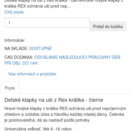
Detské klapky na uši z Rex králika - čierneHravé hrejivé klapky z
králika REX ochránia uši pred nep...
Celý popis
Pridať do košíka
Informácie:
NA SKLADE:
DOSTUPNÉ
ČAS DODANIA:
ODOSLANIE NASLEDUJÚCI PRACOVNÝ DEŇ
PRI OBJ. DO 14H.
Viac informácií o produkte
Popis
Detské klapky na uši z Rex králika - čierne
Hravé hrejivé klapky z králika REX ochránia uši pred nepríjemným
chladom a ozdobia účes a hlavičku každej mladej dámy. Čelenka
je polohovateľná, dá sa nastaviť podľa potreby.
Univerzálna veľkosť. Vek 6 -16 rokov.