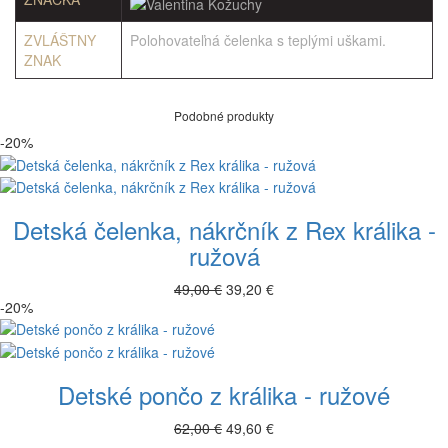
ZVLÁŠTNY
Polohovateľná čelenka s teplými uškami.
ZNAK
Podobné produkty
-20%
Detská čelenka, nákrčník z Rex králika -
ružová
49,00 €
39,20 €
-20%
Detské pončo z králika - ružové
62,00 €
49,60 €