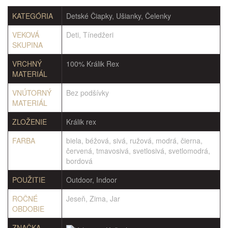
KATEGÓRIA
Detské Čiapky, Ušianky, Čelenky
VEKOVÁ
Deti, Tínedžeri
SKUPINA
VRCHNÝ
100% Králik Rex
MATERIÁL
VNÚTORNÝ
Bez podšívky
MATERIÁL
ZLOŽENIE
Králik rex
FARBA
biela, béžová, sivá, ružová, modrá, čierna,
červená, tmavosivá, svetlosivá, svetlomodrá,
bordová
POUŽITIE
Outdoor, Indoor
ROČNÉ
Jeseň, Zima, Jar
OBDOBIE
ZNAČKA