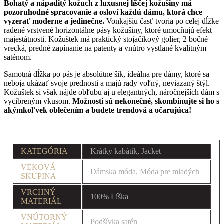
Bohatý a nápaditý kožuch z luxusnej líščej kožušiny má
pozoruhodné spracovanie a osloví každú dámu, ktorá chce
vyzerať moderne a jedinečne.
Vonkajšiu časť tvoria po celej dĺžke
radené vrstvené horizontálne pásy kožušiny, ktoré umocňujú efekt
majestátnosti. Kožuštek má praktický stojačikový golier, 2 bočné
vrecká, predné zapínanie na patenty a vnútro vystlané kvalitným
saténom.
Samotná dĺžka po pás je absolútne šik, ideálna pre dámy, ktoré sa
neboja ukázať svoje prednosti a majú rady voľný, neviazaný štýl.
Kožuštek si však nájde obľubu aj u elegantných, náročnejších dám s
vycibreným vkusom.
Možnosti sú nekonečné, skombinujte si ho s
akýmkoľvek oblečením a budete trendová a očarujúca!
KATEGÓRIA
Krátky kabátik, Jacket
VEKOVÁ
Dámska móda, Móda pre mladých
SKUPINA
VRCHNÝ
100% Líška
MATERIÁL
VNÚTORNÝ
Podšívka satén