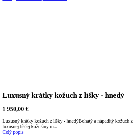
Luxusný krátky kožuch z líšky - hnedý
1 950,00 €
Luxusný krátky kožuch z líšky - hnedýBohatý a nápaditý kožuch z
luxusnej líščej kožušiny m...
Celý popis