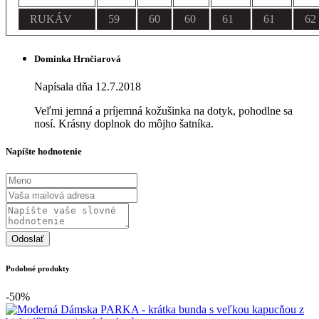
RUKÁV
59
60
60
61
61
62
Dominka Hrnčiarová
Napísala dňa 12.7.2018
Veľmi jemná a príjemná kožušinka na dotyk, pohodlne sa
nosí. Krásny doplnok do môjho šatníka.
Napíšte hodnotenie
Odoslať
Podobné produkty
-50%