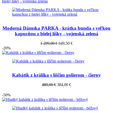
Moderná Dámska PARKA - krátka bunda s veľkou
kapucňou z bielej líšky - vojenská zelená
1 299,00 €
649,50 €
-20%
Kabátik z králika s líščím golierom - čierny
480,00 €
384,00 €
-50%