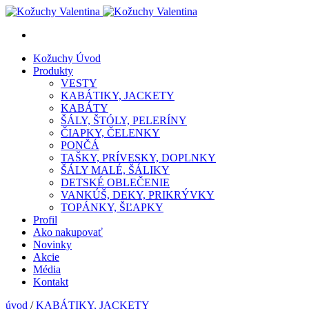
Kožuchy
Úvod
Produkty
VESTY
KABÁTIKY, JACKETY
KABÁTY
ŠÁLY, ŠTÓLY, PELERÍNY
ČIAPKY, ČELENKY
PONČÁ
TAŠKY, PRÍVESKY, DOPLNKY
ŠÁLY MALÉ, ŠÁLIKY
DETSKÉ OBLEČENIE
VANKÚŠ, DEKY, PRIKRÝVKY
TOPÁNKY, ŠĽAPKY
Profil
Ako nakupovať
Novinky
Akcie
Média
Kontakt
úvod
/
KABÁTIKY, JACKETY