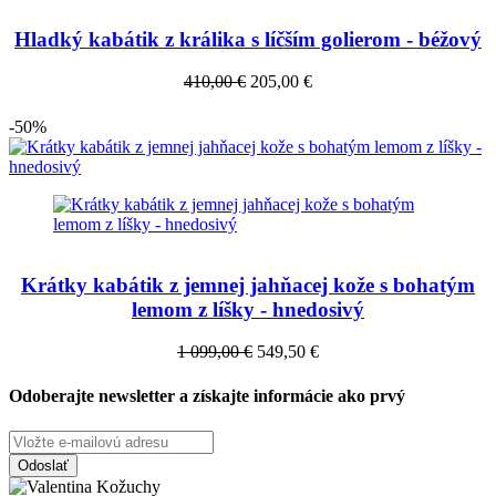
Hladký kabátik z králika s líčším golierom - béžový
410,00 €
205,00 €
-50%
Krátky kabátik z jemnej jahňacej kože s bohatým
lemom z líšky - hnedosivý
1 099,00 €
549,50 €
Odoberajte newsletter a získajte informácie ako prvý
Odoslať