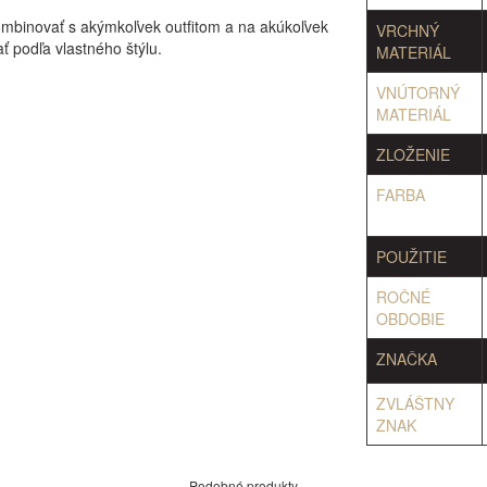
ombinovať s akýmkoľvek outfitom a na akúkoľvek
VRCHNÝ
ať podľa vlastného štýlu.
MATERIÁL
VNÚTORNÝ
MATERIÁL
ZLOŽENIE
FARBA
POUŽITIE
ROČNÉ
OBDOBIE
ZNAČKA
ZVLÁŠTNY
ZNAK
Podobné produkty