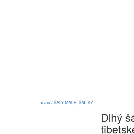
úvod
/
ŠÁLY MALÉ, ŠÁLIKY
Dlhý šá
tibetsk