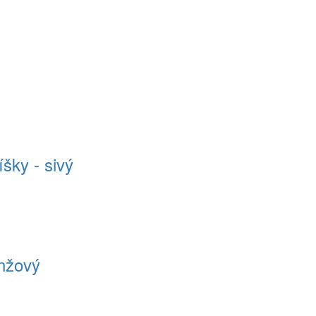
šky - sivý
anžový