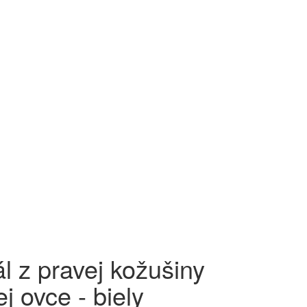
l z pravej kožušiny
ej ovce - biely