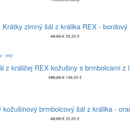
Krátky zimný šál z králika REX - bordový
49,00 €
39,20 €
ál z králičej REX kožušiny s brmbolcami z lí
185,00 €
148,00 €
 kožušinový brmbolcový šál z králika - or
40,00 €
20,00 €