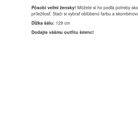
Pôsobí veľmi žensky!
Môžete si ho podľa potreby sk
príležitosť. Stačí si vybrať obľúbenú farbu a skombinov
Dĺžka šálu:
129 cm
Dodajte vášmu outfitu šmrnc!