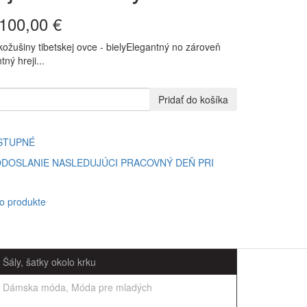
100,00 €
 kožušiny tibetskej ovce - bielyElegantný no zároveň
ný hreji...
Pridať do košíka
STUPNÉ
DOSLANIE NASLEDUJÚCI PRACOVNÝ DEŇ PRI
 o produkte
Šály, šatky okolo krku
Dámska móda, Móda pre mladých