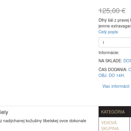
125,00 €
Dlhý šál z pravej
jemne extravagant
Celý popis
Informácie:
NA SKLADE:
DO
ČAS DODANIA:
O
OBJ. DO 14H.
Viac informácií
iely
KATEGÓRIA
 z nadýchanej kožušiny tibetskej ovce dokonale
VEKOVÁ
SKUPINA