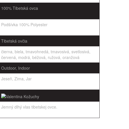
100% Tibetská ovca
Podšívka 100% Polyester
Tibetská ovčia
čierna, biela, tmavohnedá, tmavosivá, svetlosivá,
červená, modrá, béžová, ružová, oranžová
Outdoor, Indoor
Jeseň, Zima, Jar
Jemný dlhý vlas tibetskej ovce.