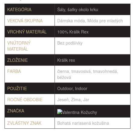
KATEGÓRIA
Šály, šatky okolo krku
VEKOVÁ SKUPINA
Dámska móda, Móda pre mladých
VRCHNÝ MATERIÁL
100% Králik Rex
VNÚTORNÝ
Bez podšívky
MATERIÁL
ZLOŽENIE
Králik rex
FARBA
čierna, tmavosivá, tmavohnedá,
béžová
POUŽITIE
Outdoor, Indoor
ROČNÉ OBDOBIE
Jeseň, Zima, Jar
ZNAČKA
ZVLÁŠTNY ZNAK
Bohatá nariasená kožušina