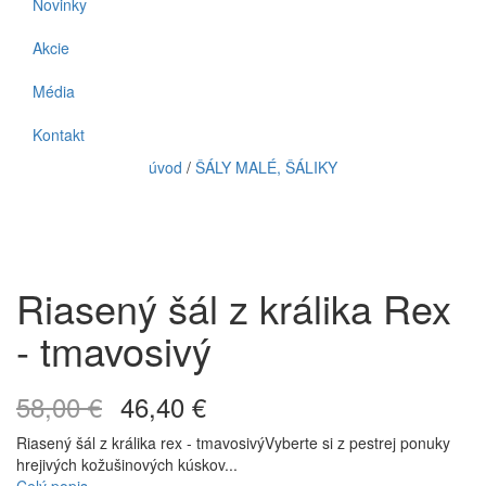
Novinky
Akcie
Média
Kontakt
úvod
/
ŠÁLY MALÉ, ŠÁLIKY
Riasený šál z králika Rex
- tmavosivý
58,00 €
46,40 €
Riasený šál z králika rex - tmavosivýVyberte si z pestrej ponuky
hrejivých kožušinových kúskov...