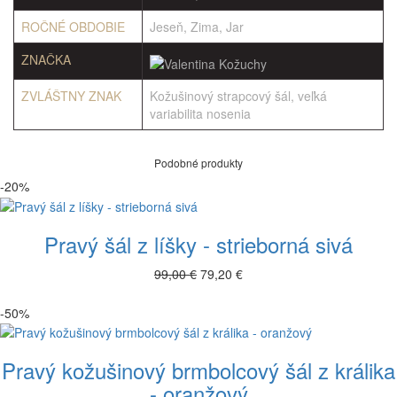
ROČNÉ OBDOBIE
Jeseň, Zima, Jar
ZNAČKA
ZVLÁŠTNY ZNAK
Kožušinový strapcový šál, veľká
variabilita nosenia
Podobné produkty
-20%
Pravý šál z líšky - strieborná sivá
99,00 €
79,20 €
-50%
Pravý kožušinový brmbolcový šál z králika
- oranžový