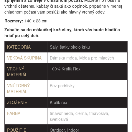
spríjemní a zohreje v chladnom počasí.
Môžete ho nosiť na
vrchné ošatenie, kabáty či saká ako doplnok, prípadne v menej
chladnom počasí vám poslúži ako hlavný vrchný odev.
Rozmery:
140 x 28 cm
Zabaľte sa do mäkučkej kožušiny, ktorá vás bude hladiť a
hriať po celý deň.
KATEGÓRIA
Šály, šatky okolo krku
VEKOVÁ SKUPINA
Dámska móda, Móda pre mladých
VRCHNÝ
100% Králik Rex
MATERIÁL
VNÚTORNÝ
Bez podšívky
MATERIÁL
ZLOŽENIE
Králik rex
FARBA
tmavohnedá, čierna, tmavosivá,
svetlosivá
POUŽITIE
Outdoor, Indoor