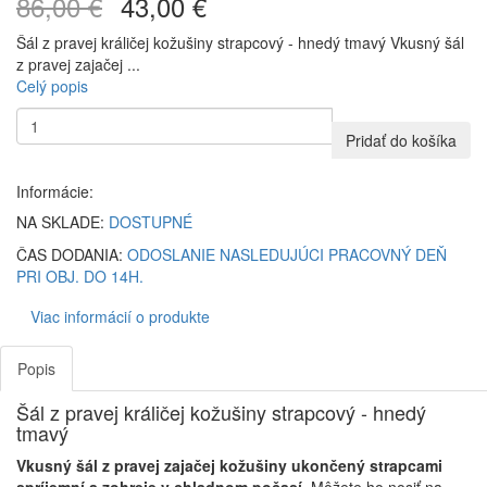
86,00 €
43,00 €
Šál z pravej králičej kožušiny strapcový - hnedý tmavý Vkusný šál
z pravej zajačej ...
Celý popis
Pridať do košíka
Informácie:
NA SKLADE:
DOSTUPNÉ
ČAS DODANIA:
ODOSLANIE NASLEDUJÚCI PRACOVNÝ DEŇ
PRI OBJ. DO 14H.
Viac informácií o produkte
Popis
Šál z pravej králičej kožušiny strapcový - hnedý
tmavý
Vkusný šál z pravej zajačej kožušiny ukončený strapcami