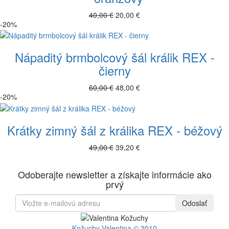
40,00 €
20,00 €
-20%
Nápaditý brmbolcový šál králik REX -
čierny
60,00 €
48,00 €
-20%
Krátky zimný šál z králika REX - béžový
49,00 €
39,20 €
Odoberajte newsletter a získajte informácie ako
prvý
Odoslať
Kožuchy
Valentina © 2010