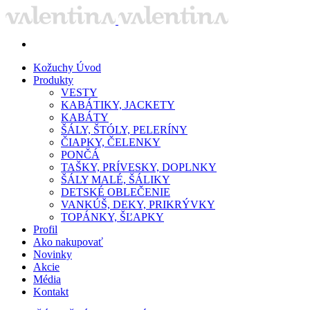
Kožuchy
Úvod
Produkty
VESTY
KABÁTIKY, JACKETY
KABÁTY
ŠÁLY, ŠTÓLY, PELERÍNY
ČIAPKY, ČELENKY
PONČÁ
TAŠKY, PRÍVESKY, DOPLNKY
ŠÁLY MALÉ, ŠÁLIKY
DETSKÉ OBLEČENIE
VANKÚŠ, DEKY, PRIKRÝVKY
TOPÁNKY, ŠĽAPKY
Profil
Ako nakupovať
Novinky
Akcie
Média
Kontakt