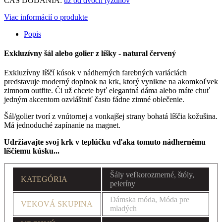
ČAS DODANIA:
už od dvoch týždňov
Viac informácií o produkte
Popis
Exkluzívny šál alebo golier z líšky - natural červený
Exkluzívny líščí kúsok v nádherných farebných variáciách
predstavuje moderný doplnok na krk, ktorý vynikne na akomkoľvek
zimnom outfite. Či už chcete byť elegantná dáma alebo máte chuť
jedným akcentom ozvláštniť často fádne zimné oblečenie.
Šál/golier tvorí z vnútornej a vonkajšej strany bohatá líščia kožušina.
Má jednoduché zapínanie na magnet.
Udržiavajte svoj krk v teplúčku vďaka tomuto nádhernému
líščiemu kúsku...
Šály veľkorozmerné, štóly,
KATEGÓRIA
peleríny
Dámska móda, Móda pre
VEKOVÁ SKUPINA
mladých