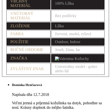
VRCHNÝ
100% Líška
MATERIÁL
VNÚTORNÝ
Bez podšívky
MATERIÁL
ZLOŽENIE
Líška
FARBA
červená, modrá, ryšavá
POUŽITIE
Outdoor, Indoor
ROČNÉ OBDOBIE
Jeseň, Zima, Jar
ZNAČKA
Univerzálny model - golier
ZVLÁŠTNY ZNAK
alebo šál
Dominka Hrnčiarová
Napísala dňa 12.7.2018
Veľmi jemná a príjemná kožušinka na dotyk, pohodlne sa
nosí. Krásny doplnok do môjho šatníka.