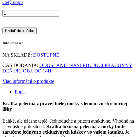
Celý popis
Pridať do košíka
Informácie:
NA SKLADE:
DOSTUPNÉ
ČAS DODANIA:
ODOSLANIE NASLEDUJÚCI PRACOVNÝ
DEŇ PRI OBJ. DO 14H.
Viac informácií o produkte
Popis
Krátka pelerína z pravej bielej norky s lemom zo striebornej
líšky
Ľahké, ale úžasne teplé. Jednoduché a pritom atraktívne. Vhodné na
slávnostné príležitosti.
Krátka luxusná pelerína z norky bude
zaručene jedným z exkluzívnych kúskov vo vašom šatníku.
Je