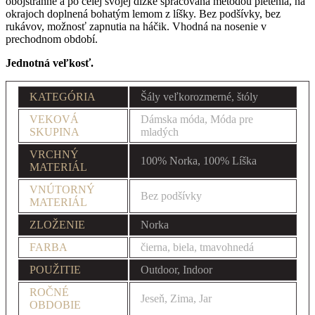
obojstranne a po celej svojej dĺžke spracovaná metódou pletenia, na
okrajoch doplnená bohatým lemom z líšky. Bez podšívky, bez
rukávov, možnosť zapnutia na háčik. Vhodná na nosenie v
prechodnom období.
Jednotná veľkosť.
KATEGÓRIA
Šály veľkorozmerné, štóly
VEKOVÁ
Dámska móda, Móda pre
SKUPINA
mladých
VRCHNÝ
100% Norka, 100% Líška
MATERIÁL
VNÚTORNÝ
Bez podšívky
MATERIÁL
ZLOŽENIE
Norka
FARBA
čierna, biela, tmavohnedá
POUŽITIE
Outdoor, Indoor
ROČNÉ
Jeseň, Zima, Jar
OBDOBIE