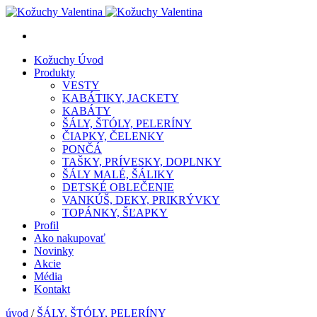
Kožuchy
Úvod
Produkty
VESTY
KABÁTIKY, JACKETY
KABÁTY
ŠÁLY, ŠTÓLY, PELERÍNY
ČIAPKY, ČELENKY
PONČÁ
TAŠKY, PRÍVESKY, DOPLNKY
ŠÁLY MALÉ, ŠÁLIKY
DETSKÉ OBLEČENIE
VANKÚŠ, DEKY, PRIKRÝVKY
TOPÁNKY, ŠĽAPKY
Profil
Ako nakupovať
Novinky
Akcie
Média
Kontakt
úvod
/
ŠÁLY, ŠTÓLY, PELERÍNY