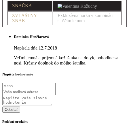
ZNAČKA
ZVLÁŠTNY
Exkluzívna norka v kombinácii
ZNAK
s líščim lemom
Dominka Hrnčiarová
Napísala dňa 12.7.2018
Veľmi jemná a príjemná kožušinka na dotyk, pohodlne sa
nosí. Krásny doplnok do môjho šatníka.
Napíšte hodnotenie
Odoslať
Podobné produkty