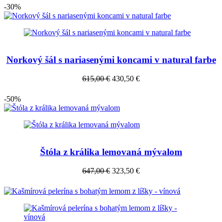
-30%
Norkový šál s nariasenými koncami v natural farbe
615,00 €
430,50 €
-50%
Štóla z králika lemovaná mývalom
647,00 €
323,50 €