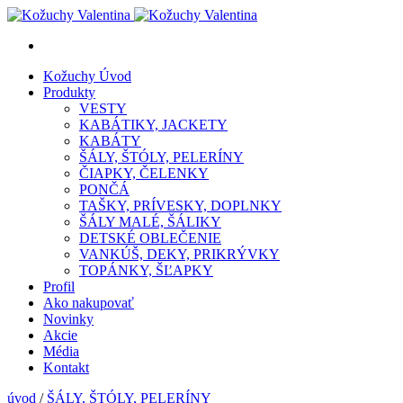
Kožuchy
Úvod
Produkty
VESTY
KABÁTIKY, JACKETY
KABÁTY
ŠÁLY, ŠTÓLY, PELERÍNY
ČIAPKY, ČELENKY
PONČÁ
TAŠKY, PRÍVESKY, DOPLNKY
ŠÁLY MALÉ, ŠÁLIKY
DETSKÉ OBLEČENIE
VANKÚŠ, DEKY, PRIKRÝVKY
TOPÁNKY, ŠĽAPKY
Profil
Ako nakupovať
Novinky
Akcie
Média
Kontakt
úvod
/
ŠÁLY, ŠTÓLY, PELERÍNY