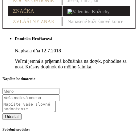
ROČNÉ OBDOBIE
Jeseň, Zima, Jar
ZNAČKA
ZVLÁŠTNY ZNAK
Nariasené kožušinové konce
Dominka Hrnčiarová
Napísala dňa 12.7.2018
Veľmi jemná a príjemná kožušinka na dotyk, pohodlne sa
nosí. Krásny doplnok do môjho šatníka.
Napíšte hodnotenie
Odoslať
Podobné produkty