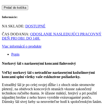
Pridať do košíka
Informácie:
NA SKLADE:
DOSTUPNÉ
ČAS DODANIA:
ODOSLANIE NASLEDUJÚCI PRACOVNÝ
DEŇ PRI OBJ. DO 14H.
Viac informácií o produkte
Popis
Norkový šál s nariasenými koncami fialovosivý
Veľký norkový šál s netradične nariasenými kožušinovými
koncami splní všetky vaše exkluzívne požiadavky.
Extradlhý šál je po celej svojej dĺžke i z oboch strán stromovite
pletený, na obidvoch koncových stranách vkusne zakončený
technikou ručného tkania. Je úžasne mäkký, hrejivý a pri použití
nápaditej brošne z neho hravo vyrobíte extravagantné pončo.
Dámsky šál sivej farby sa neuveriteľne hodí k spoločenským šatám.