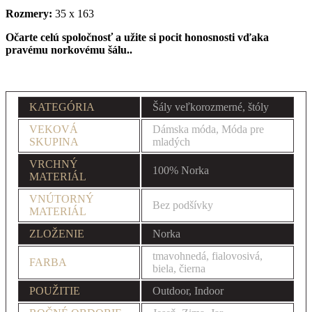
Rozmery:
35 x 163
Očarte celú spoločnosť a užite si pocit honosnosti vďaka
pravému norkovému šálu..
KATEGÓRIA
Šály veľkorozmerné, štóly
VEKOVÁ
Dámska móda, Móda pre
SKUPINA
mladých
VRCHNÝ
100% Norka
MATERIÁL
VNÚTORNÝ
Bez podšívky
MATERIÁL
ZLOŽENIE
Norka
tmavohnedá, fialovosivá,
FARBA
biela, čierna
POUŽITIE
Outdoor, Indoor