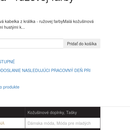
á kabelka z králika - ružovej farbyMalá kožušinová
i hustými k...
Pridať do košíka
STUPNÉ
DOSLANIE NASLEDUJÚCI PRACOVNÝ DEŇ PRI
 o produkte
Kožušinové doplnky, Tašky
NA
Dámska móda, Móda pre mladých