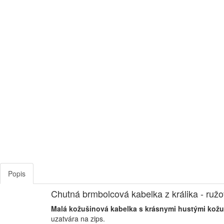
Popis
Chutná brmbolcová kabelka z králika - ružo
Malá kožušinová kabelka s krásnymi hustými kož
uzatvára na zips.