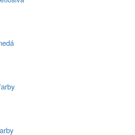
hnedá
farby
farby