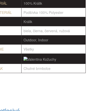
RIÁL
100% Králik
TERIÁL
Podšívka 100% Polyester
Králik
biela, čierna, červená, ružová
Outdoor, Indoor
IE
Všetky
AK
Chutné brmbolce
etlosivá