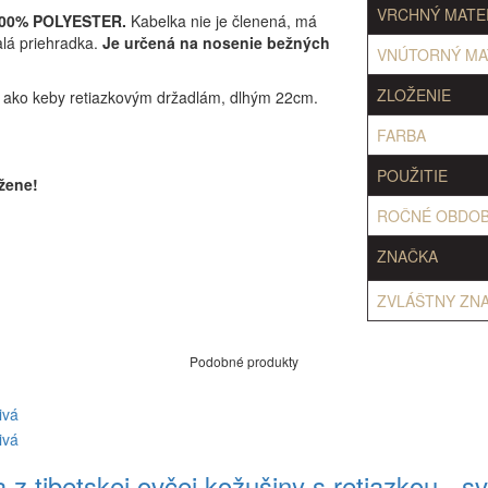
VRCHNÝ MATE
00% POLYESTER.
Kabelka nie je členená, má
alá priehradka.
Je určená na nosenie bežných
VNÚTORNÝ MA
ZLOŽENIE
 ako keby retiazkovým držadlám, dlhým 22cm.
FARBA
POUŽITIE
žene!
ROČNÉ OBDOB
ZNAČKA
ZVLÁŠTNY ZN
Podobné produkty
 z tibetskej ovčej kožušiny s retiazkou - sv