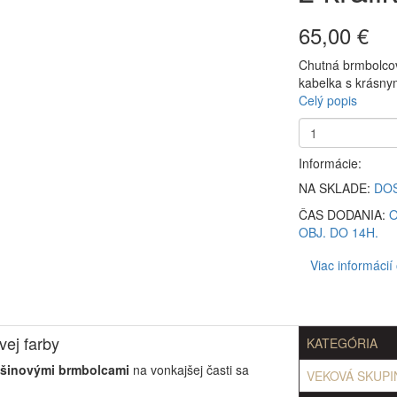
65,00 €
Chutná brmbolcov
kabelka s krásnym
Celý popis
Informácie:
NA SKLADE:
DO
ČAS DODANIA:
O
OBJ. DO 14H.
Viac informácií
vej farby
KATEGÓRIA
ušinovými brmbolcami
na vonkajšej časti sa
VEKOVÁ SKUPI