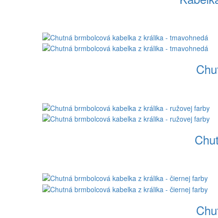
Chut
Chut
Chut