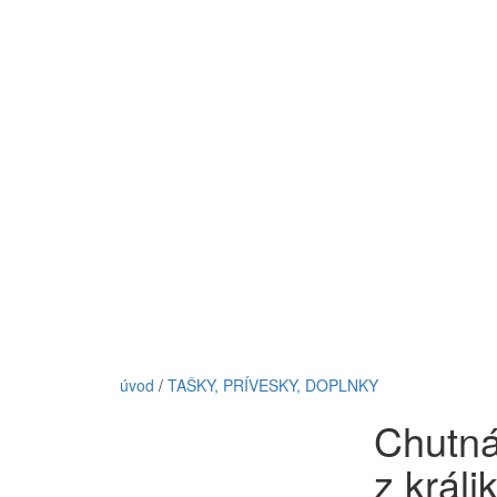
úvod
/
TAŠKY, PRÍVESKY, DOPLNKY
Chutná
z králi