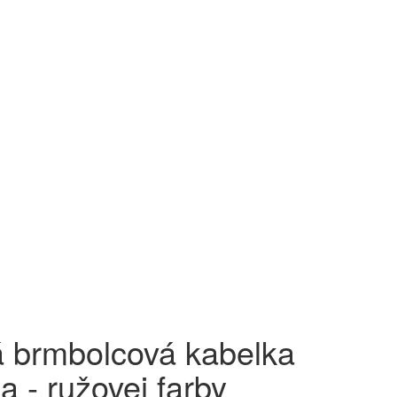
 brmbolcová kabelka
ka - ružovej farby