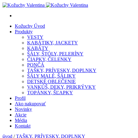
Kožuchy
Úvod
Produkty
VESTY
KABÁTIKY, JACKETY
KABÁTY
ŠÁLY, ŠTÓLY, PELERÍNY
ČIAPKY, ČELENKY
PONČÁ
TAŠKY, PRÍVESKY, DOPLNKY
ŠÁLY MALÉ, ŠÁLIKY
DETSKÉ OBLEČENIE
VANKÚŠ, DEKY, PRIKRÝVKY
TOPÁNKY, ŠĽAPKY
Profil
Ako nakupovať
Novinky
Akcie
Média
Kontakt
úvod
/
TAŠKY, PRÍVESKY, DOPLNKY