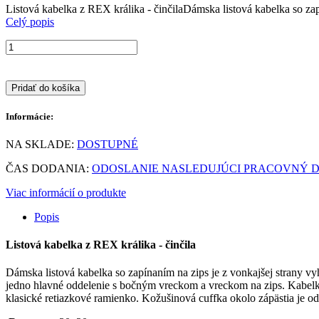
Listová kabelka z REX králika - činčilaDámska listová kabelka so zapí
Celý popis
Pridať do košíka
Informácie:
NA SKLADE:
DOSTUPNÉ
ČAS DODANIA:
ODOSLANIE NASLEDUJÚCI PRACOVNÝ DEŇ
Viac informácií o produkte
Popis
Listová kabelka z REX králika - činčila
Dámska listová kabelka so zapínaním na zips je z vonkajšej strany v
jedno hlavné oddelenie s bočným vreckom a vreckom na zips. Kabelka 
klasické retiazkové ramienko. Kožušinová cuffka okolo zápästia je o