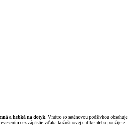
mná a hebká na dotyk
. Vnútro so saténovou podšívkou obsahuje
revesením cez zápästie vďaka kožušinovej cuffke alebo použijete