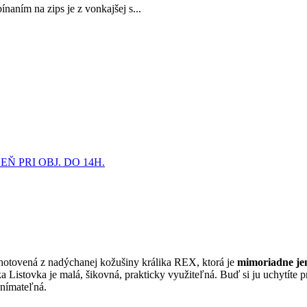
naním na zips je z vonkajšej s...
 PRI OBJ. DO 14H.
yhotovená z nadýchanej kožušiny králika REX, ktorá je
mimoriadne je
Listovka je malá, šikovná, prakticky využiteľná. Buď si ju uchytíte p
dnímateľná.