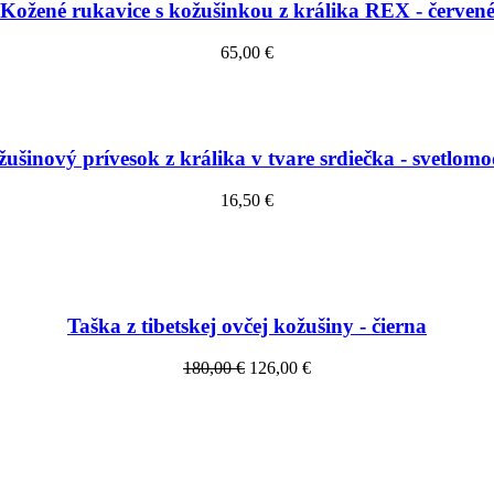
Kožené rukavice s kožušinkou z králika REX - červen
65,00 €
ušinový prívesok z králika v tvare srdiečka - svetlom
16,50 €
Taška z tibetskej ovčej kožušiny - čierna
180,00 €
126,00 €