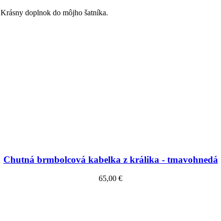
 Krásny doplnok do môjho šatníka.
Chutná brmbolcová kabelka z králika - tmavohnedá
65,00 €