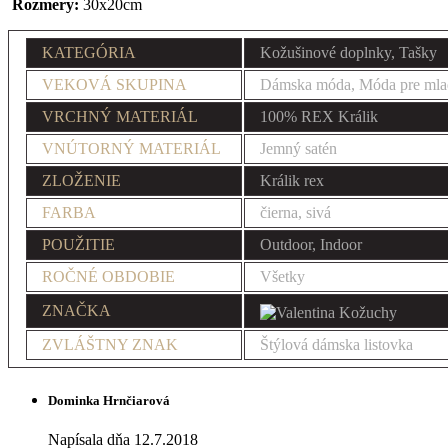
Rozmery:
30x20cm
KATEGÓRIA
Kožušinové doplnky, Tašky
VEKOVÁ SKUPINA
Dámska móda, Móda pre mla
VRCHNÝ MATERIÁL
100% REX Králik
VNÚTORNÝ MATERIÁL
Jemný satén
ZLOŽENIE
Králik rex
FARBA
čierna, sivá
POUŽITIE
Outdoor, Indoor
ROČNÉ OBDOBIE
Všetky
ZNAČKA
ZVLÁŠTNY ZNAK
Štýlová dámska listovka
Dominka Hrnčiarová
Napísala dňa 12.7.2018