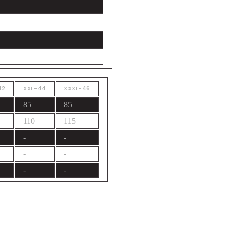
42
XXL-44
XXXL-46
85
85
110
115
-
-
-
-
-
-