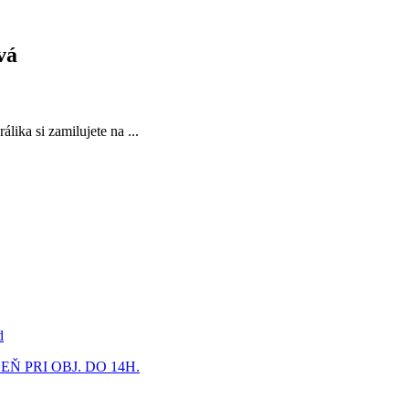
vá
lika si zamilujete na ...
d
 PRI OBJ. DO 14H.