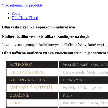
Viac informácií o produkte
Popis
Tabuľka veľkostí
Dlhá vesta z králika s opaskom - natural sivá
Nádhernú, dlhú vestu z králika si zamilujete na dotyk.
Je zhotovená z jemných kožušinových králičích kúskov, ktoré tvoria
Očarí každého nadšenca vďaka klasickému strihu a jednoduchém
KATEGÓRIA
Vesta dlhá, Kabátik bez ruká
VEKOVÁ SKUPINA
Dámska móda, Móda pre mla
VRCHNÝ MATERIÁL
100% Králik
VNÚTORNÝ MATERIÁL
Podšívka 100% polyester
ZLOŽENIE
Králik
FARBA
sivá, svetlosivá, ružová, červ