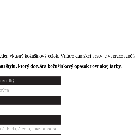
 jeden vkusný kožušinový celok. Vnútro dámskej vesty je vypracované 
u štýlu, ktorý dotvára kožušinkový opasok rovnakej farby.
vov dlhý
dých
ená, biela, čierna, tmavomodrá