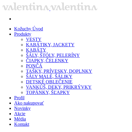
Kožuchy
Úvod
Produkty
VESTY
KABÁTIKY, JACKETY
KABÁTY
ŠÁLY, ŠTÓLY, PELERÍNY
ČIAPKY, ČELENKY
PONČÁ
TAŠKY, PRÍVESKY, DOPLNKY
ŠÁLY MALÉ, ŠÁLIKY
DETSKÉ OBLEČENIE
VANKÚŠ, DEKY, PRIKRÝVKY
TOPÁNKY, ŠĽAPKY
Profil
Ako nakupovať
Novinky
Akcie
Média
Kontakt