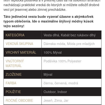
tvorí teplučká podšívka a v prednej časti sa na obidvoch stranách
nachádzajú praktické vrecká do ktorých si môžete odložiť drobné
veci pri jesennej alebo zimnej prechádzke.
Táto jedinečná vesta bude vyzerať úžasne s akýmkoľvek
typom oblečenia. Ide o maximálne štýlový módny kúsok
tejto sezóny!
KATEGÓRIA
Vesta dlhá, Kabát bez rukávov dlhý
VEKOVÁ SKUPINA
Dámska móda, Móda pre mladých
VRCHNÝ MATERIÁL
100% Mýval
VNÚTORNÝ
Podšívka 100% Polyester
MATERIÁL
ZLOŽENIE
Mýval
FARBA
čierna, červená, modrá
POUŽITIE
Outdoor, Indoor
ROČNÉ OBDOBIE
Jeseň, Zima, Jar