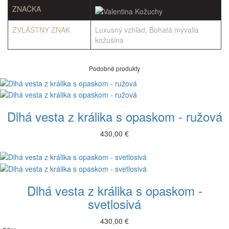
ZNAČKA
ZVLÁŠTNY ZNAK
Luxusný vzhľad, Bohatá mývalia
kožušina
Podobné produkty
Dlhá vesta z králika s opaskom - ružová
430,00 €
Dlhá vesta z králika s opaskom -
svetlosivá
430,00 €