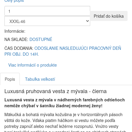
Celý popis
Pridať do košíka
Informácie:
NA SKLADE:
DOSTUPNÉ
ČAS DODANIA:
ODOSLANIE NASLEDUJÚCI PRACOVNÝ DEŇ
PRI OBJ. DO 14H.
Viac informácií o produkte
Popis
Tabuľka veľkostí
Luxusná pruhovaná vesta z mývala - čierna
Luxusná vesta z mývala v nádherných farebných odtieňoch
nemôže chýbať v šatníku žiadnej modernej ženy!
Mäkučká a bohatá mývalia kožušina je v horizontálnych pásoch
vštitá do kože. Vďaka piatim háčikom si vestu môžete podľa
potreby zapnúť alebo nechať ležérne rozopnutú. Vnútro vesty