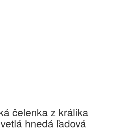
ká čelenka z králika
svetlá hnedá ľadová