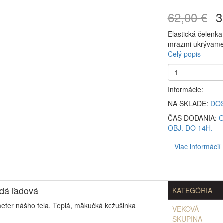
62,00 €
3
Elastická čelenka
mrazmi ukrývame 
Celý popis
Informácie:
NA SKLADE:
DO
ČAS DODANIA:
O
OBJ. DO 14H.
Viac informácií
edá ľadová
KATEGÓRIA
meter nášho tela. Teplá, mäkučká kožušinka
VEKOVÁ
SKUPINA