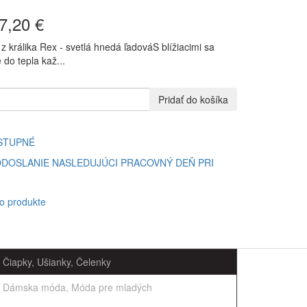
7,20 €
 z králika Rex - svetlá hnedá ľadováS blížiacimi sa
do tepla kaž...
Pridať do košíka
STUPNÉ
DOSLANIE NASLEDUJÚCI PRACOVNÝ DEŇ PRI
 o produkte
Čiapky, Ušianky, Čelenky
Dámska móda, Móda pre mladých