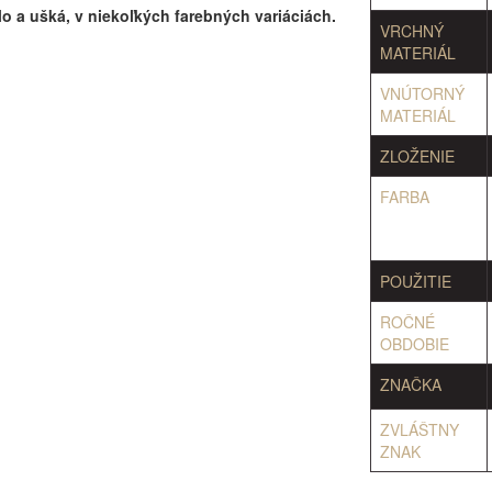
lo a ušká, v niekoľkých farebných variáciách.
VRCHNÝ
MATERIÁL
VNÚTORNÝ
MATERIÁL
ZLOŽENIE
FARBA
POUŽITIE
ROČNÉ
OBDOBIE
ZNAČKA
ZVLÁŠTNY
ZNAK