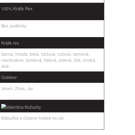
100% Králik Rex
Bez podšívky
Králik rex
čierna, hnedá, biela, béžová, ružová, červená,
viacfarebná, bordová, fialová, zelená, žltá, modrá,
sivá
Outdoor
Jeseň, Zima, Jar
Mäkučká a úžasne hrejivá na uši.