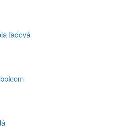
ela ľadová
rmbolcom
dá