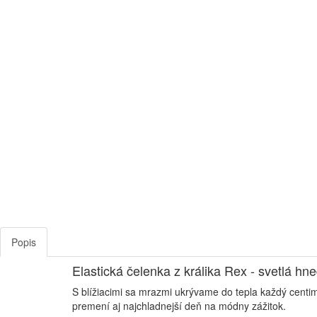
Popis
Elastická čelenka z králika Rex - svetlá hn
S blížiacimi sa mrazmi ukrývame do tepla každý centi
premení aj najchladnejší deň na módny zážitok.