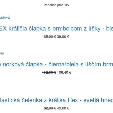
Podobné produkty
 králičia čiapka s brmbolcom z líšky - bi
65,00 €
39,00 €
 norková čiapka - čierna/biela s líščím b
152,00 €
106,40 €
lastická čelenka z králika Rex - svetlá hne
62,00 €
49,60 €