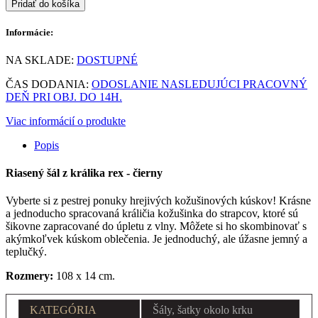
Pridať do košíka
Informácie:
NA SKLADE:
DOSTUPNÉ
ČAS DODANIA:
ODOSLANIE NASLEDUJÚCI PRACOVNÝ
DEŇ PRI OBJ. DO 14H.
Viac informácií o produkte
Popis
Riasený šál z králika rex - čierny
Vyberte si z pestrej ponuky hrejivých kožušinových kúskov! Krásne
a jednoducho spracovaná králičia kožušinka do strapcov, ktoré sú
šikovne zapracované do úpletu z vlny. Môžete si ho skombinovať s
akýmkoľvek kúskom oblečenia. Je jednoduchý, ale úžasne jemný a
teplučký.
Rozmery:
108 x 14 cm.
KATEGÓRIA
Šály, šatky okolo krku