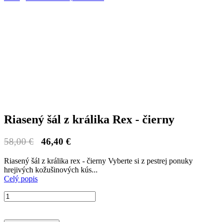
Riasený šál z králika Rex - čierny
58,00 €
46,40 €
Riasený šál z králika rex - čierny Vyberte si z pestrej ponuky
hrejivých kožušinových kús...
Celý popis