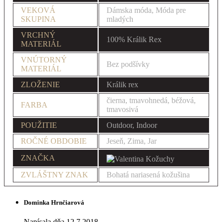
VEKOVÁ
Dámska móda, Móda pre
SKUPINA
mladých
VRCHNÝ
100% Králik Rex
MATERIÁL
VNÚTORNÝ
Bez podšívky
MATERIÁL
ZLOŽENIE
Králik rex
čierna, tmavohnedá, béžová,
FARBA
tmavosivá
POUŽITIE
Outdoor, Indoor
ROČNÉ OBDOBIE
Jeseň, Zima, Jar
ZNAČKA
ZVLÁŠTNY ZNAK
Bohatá nariasená kožušina
Dominka Hrnčiarová
Napísala dňa 12.7.2018