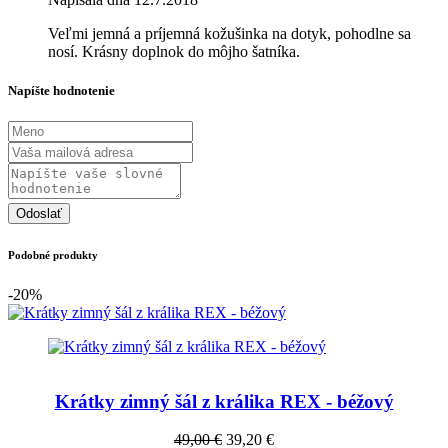
Veľmi jemná a príjemná kožušinka na dotyk, pohodlne sa
nosí. Krásny doplnok do môjho šatníka.
Napíšte hodnotenie
Odoslať
Podobné produkty
-20%
Krátky zimný šál z králika REX - béžový
49,00 €
39,20 €