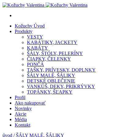
Kožuchy
Úvod
Produkty
VESTY
KABÁTIKY, JACKETY
KABÁTY
ŠÁLY, ŠTÓLY, PELERÍNY
ČIAPKY, ČELENKY
PONČÁ
TAŠKY, PRÍVESKY, DOPLNKY
ŠÁLY MALÉ, ŠÁLIKY
DETSKÉ OBLEČENIE
VANKÚŠ, DEKY, PRIKRÝVKY
TOPÁNKY, ŠĽAPKY
Profil
Ako nakupovať
Novinky
Akcie
Média
Kontakt
úvod
/
ŠÁLY MALÉ, ŠÁLIKY