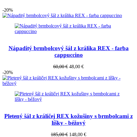
-20%
Nápaditý brmbolcový šál z králika REX - farba
cappuccino
60,00 €
48,00 €
-20%
Pletený šál z králičej REX kožušiny s brmbolcami z
líšky - béžový
185,00 €
148,00 €