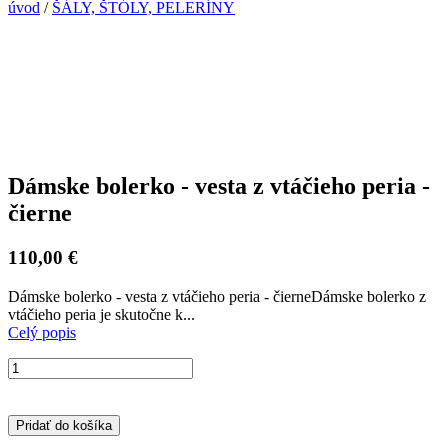
úvod
/
ŠÁLY, ŠTÓLY, PELERÍNY
Dámske bolerko - vesta z vtáčieho peria -
čierne
110,00 €
Dámske bolerko - vesta z vtáčieho peria - čierneDámske bolerko z
vtáčieho peria je skutočne k...
Celý popis
Pridať do košíka