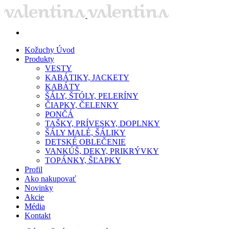
Kožuchy
Úvod
Produkty
VESTY
KABÁTIKY, JACKETY
KABÁTY
ŠÁLY, ŠTÓLY, PELERÍNY
ČIAPKY, ČELENKY
PONČÁ
TAŠKY, PRÍVESKY, DOPLNKY
ŠÁLY MALÉ, ŠÁLIKY
DETSKÉ OBLEČENIE
VANKÚŠ, DEKY, PRIKRÝVKY
TOPÁNKY, ŠĽAPKY
Profil
Ako nakupovať
Novinky
Akcie
Média
Kontakt