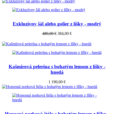
Exkluzívny šál alebo golier z líšky - modrý
480,00 €
384,00 €
Kašmírová pelerína s bohatým lemom z líšky -
hnedá
1 190,00 €
Honosná norková štóla s bohatým lemom z líšky -