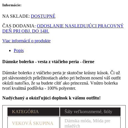
Informácie:
NA SKLADE:
DOSTUPNÉ
ČAS DODANIA:
ODOSLANIE NASLEDUJÚCI PRACOVNÝ
DEŇ PRI OBJ. DO 14H.
Viac informácií o produkte
Popis
Dámske bolerko - vesta z vtáčieho peria - čierne
Dámske bolerko z vtáčieho peria je skutočne krásny kúsok. Či už
pri slávnostných príležitostiach alebo pri bežnom nosení váš outfit
okúzli natoľko, že sa budete cítiť ako princezná. Vnútro bolerka
tvorí kvalitná podšívka - 100% polyester.
Nadýchaný a okúzľujúci doplnok k vášmu outfitu!
KATEGÓRIA
Šály veľkorozmerné, štóly
Dámska móda, Móda pre
VEKOVÁ SKUPINA
mladých