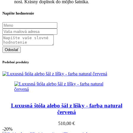
nosí. Krásny doplnok do môjho šatníka.
Napíšte hodnotenie
Odoslať
Podobné produkty
Luxusná štóla alebo šál z líšky - farba natural
červená
510,00 €
-20%