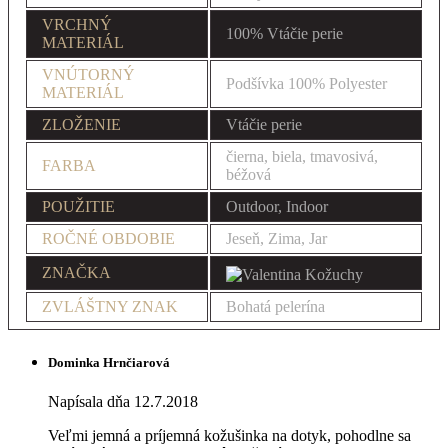
VRCHNÝ
100% Vtáčie perie
MATERIÁL
VNÚTORNÝ
Podšívka 100% Polyester
MATERIÁL
ZLOŽENIE
Vtáčie perie
čierna, biela, tmavosivá,
FARBA
béžová
POUŽITIE
Outdoor, Indoor
ROČNÉ OBDOBIE
Jeseň, Zima, Jar
ZNAČKA
ZVLÁŠTNY ZNAK
Bohatá pelerína
Dominka Hrnčiarová
Napísala dňa 12.7.2018
Veľmi jemná a príjemná kožušinka na dotyk, pohodlne sa