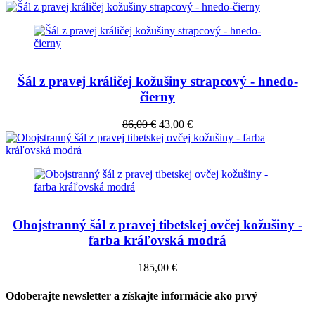
Šál z pravej králičej kožušiny strapcový - hnedo-
čierny
86,00 €
43,00 €
Obojstranný šál z pravej tibetskej ovčej kožušiny -
farba kráľovská modrá
185,00 €
Odoberajte newsletter a získajte informácie ako prvý