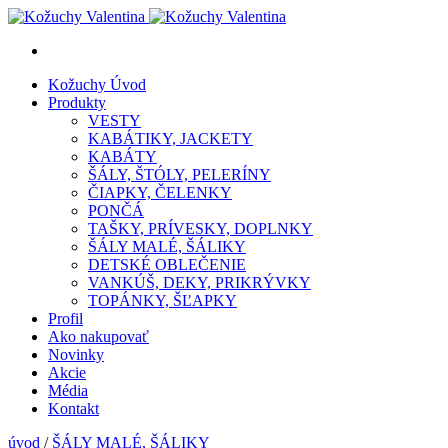
Kožuchy
Úvod
Produkty
VESTY
KABÁTIKY, JACKETY
KABÁTY
ŠÁLY, ŠTÓLY, PELERÍNY
ČIAPKY, ČELENKY
PONČÁ
TAŠKY, PRÍVESKY, DOPLNKY
ŠÁLY MALÉ, ŠÁLIKY
DETSKÉ OBLEČENIE
VANKÚŠ, DEKY, PRIKRÝVKY
TOPÁNKY, ŠĽAPKY
Profil
Ako nakupovať
Novinky
Akcie
Média
Kontakt
úvod
/
ŠÁLY MALÉ, ŠÁLIKY