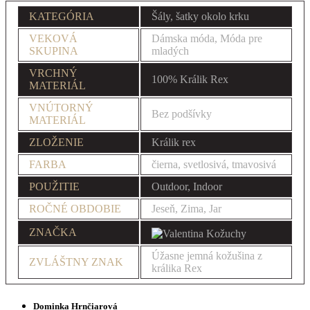
KATEGÓRIA
Šály, šatky okolo krku
VEKOVÁ
Dámska móda, Móda pre
SKUPINA
mladých
VRCHNÝ
100% Králik Rex
MATERIÁL
VNÚTORNÝ
Bez podšívky
MATERIÁL
ZLOŽENIE
Králik rex
FARBA
čierna, svetlosivá, tmavosivá
POUŽITIE
Outdoor, Indoor
ROČNÉ OBDOBIE
Jeseň, Zima, Jar
ZNAČKA
Úžasne jemná kožušina z
ZVLÁŠTNY ZNAK
králika Rex
Dominka Hrnčiarová