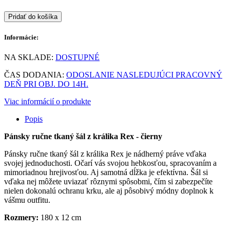
Pridať do košíka
Informácie:
NA SKLADE:
DOSTUPNÉ
ČAS DODANIA:
ODOSLANIE NASLEDUJÚCI PRACOVNÝ
DEŇ PRI OBJ. DO 14H.
Viac informácií o produkte
Popis
Pánsky ručne tkaný šál z králika Rex - čierny
Pánsky ručne tkaný šál z králika Rex je nádherný práve vďaka
svojej jednoduchosti. Očarí vás svojou hebkosťou, spracovaním a
mimoriadnou hrejivosťou. Aj samotná dĺžka je efektívna. Šál si
vďaka nej môžete uviazať rôznymi spôsobmi, čím si zabezpečíte
nielen dokonalú ochranu krku, ale aj pôsobivý módny doplnok k
vášmu outfitu.
Rozmery:
180 x 12 cm