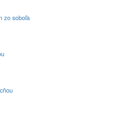
m zo soboľa
ou
ucňou