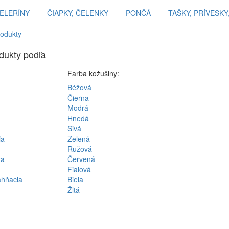
PELERÍNY
ČIAPKY, ČELENKY
PONČÁ
TAŠKY, PRÍVESKY
rodukty
odukty podľa
Farba kožušiny:
Béžová
Čierna
Modrá
Hnedá
Sivá
ia
Zelená
Ružová
ža
Červená
Fialová
ahňacia
Biela
Žltá