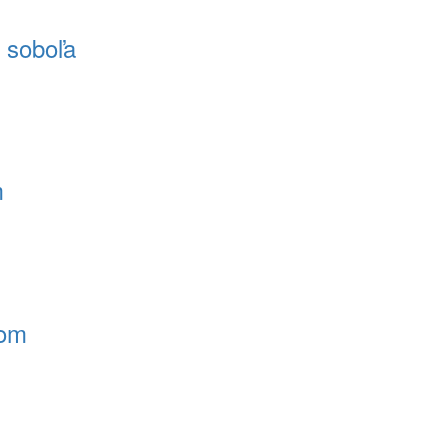
 soboľa
m
rom