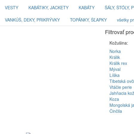
VESTY
KABÁTIKY, JACKETY
KABÁTY
ŠÁLY, ŠTÓLY, 
VANKÚŠ, DEKY, PRIKRÝVKY
TOPÁNKY, ŠĽAPKY
všetky p
Filtrovať pr
Kožušina:
Norka
Králik
Králik rex
Mýval
Líška
Tibetská ovč
Vtáčie perie
Jahňacia ko
Koza
Mongolská j
Činčila