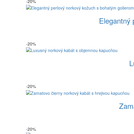
-20%
Elegantný 
-20%
L
-20%
Zama
-20%