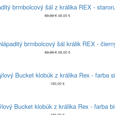
ditý brmbolcový šál z králika REX - staror
60,00 €
48,00 €
Nápaditý brmbolcový šál králik REX - čiern
60,00 €
48,00 €
ýlový Bucket klobúk z králika Rex - farba s
180,00 €
ýlový Bucket klobúk z králika Rex - farba bi
180,00 €