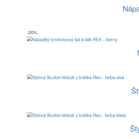
Nápa
-20%
Št
Št